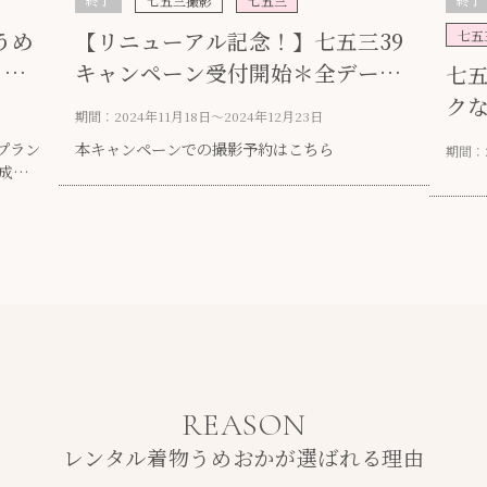
七五三撮影
七五三
うめ
【リニューアル記念！】七五三39
七五
！㊗
キャンペーン受付開始＊全データ
七
つきでお得♪
クな
期間：2024年11月18日〜2024年12月23日
プラン
本キャンペーンでの撮影予約はこちら
期間：2
成長
一日を
なら、
REASON
レンタル着物うめおかが選ばれる理由