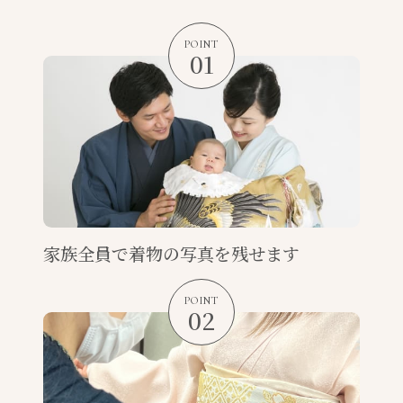
POINT
01
家族全員で
着物の写真を残せます
POINT
02