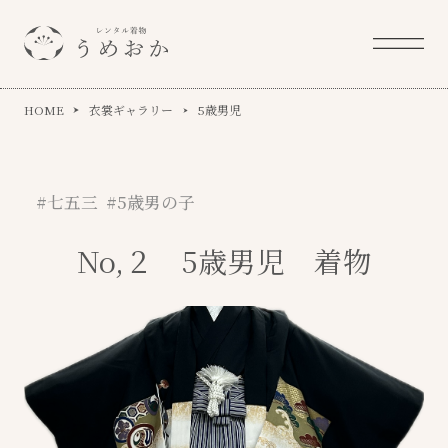
HOME
衣裳ギャラリー
5歳男児
#七五三 #5歳男の子
No,２ 5歳男児 着物