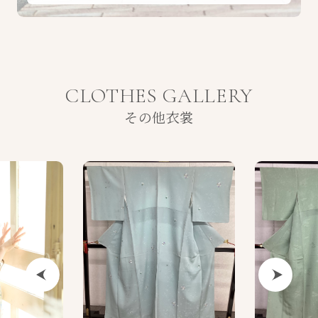
CLOTHES GALLERY
その他衣裳
Previous
Next