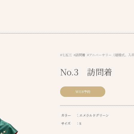
#七五三 #訪問着 #アニバーサリー（結婚式、入
No.3 訪問着
WEB予約
カラー
：エメラルドグリーン
サイズ
：S